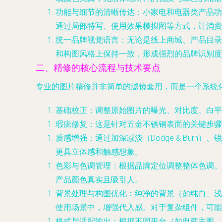
功能与细节的清晰传达
：小家电和电器类产品功
通过局部特写、使用效果模拟图等方式，让消费
统一品牌视觉语言
：无论是线上商城、产品目录
和构图风格上保持一致，形成强烈的品牌识别度
二、精修的核心流程与技术要点
专业的图片精修并非简单的滤镜套用，而是一个系统
基础校正
：调整原始图片的曝光、对比度、白平
瑕疵修复
：这是针对五金不锈钢表面的关键步骤
质感增强
：通过加深减淡（Dodge & Bu
更具立体感和触感想象。
色彩与色调管理
：根据品牌定位调整整体色调。
产品颜色真实且吸引人。
背景处理与构图优化
：纯净的背景（如纯白、浅
使用场景中，增强代入感。对于复杂组件，可能
格式与适配输出
：根据不同平台（如电商主图、