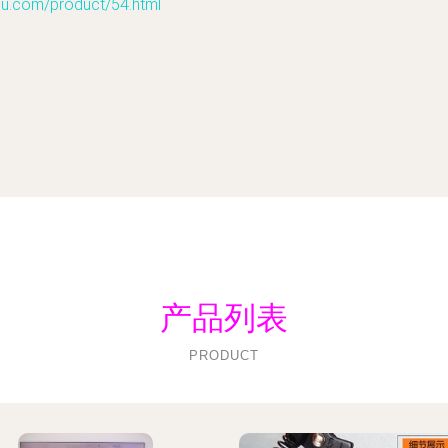
om/product/54.html
产品列表
PRODUCT