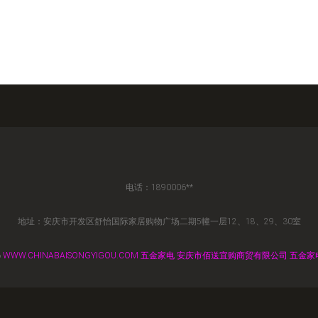
电话：1890006**
地址：安庆市开发区舒怡国际家居购物广场二期5幢一层12、18、29、30室
6
WWW.CHINABAISONGYIGOU.COM
五金家电
安庆市佰送宜购商贸有限公司
五金家