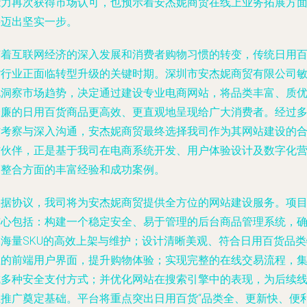
能力再次获得市场认可，也预示着安杰妮商贸在线上业务拓展方
将迈出坚实一步。
随着互联网经济的深入发展和消费者购物习惯的转变，传统日用
货行业正面临转型升级的关键时期。深圳市安杰妮商贸有限公司
锐洞察市场趋势，决定通过建设专业电商网站，将品类丰富、质
价廉的日用百货商品更高效、更直观地呈现给广大消费者。经过
方考察与深入沟通，安杰妮商贸最终选择我司作为其网站建设的
作伙伴，正是基于我司在电商系统开发、用户体验设计及数字化
销整合方面的丰富经验和成功案例。
根据协议，我司将为安杰妮商贸提供全方位的网站建设服务。项
核心包括：构建一个稳定安全、易于管理的后台商品管理系统，
保海量SKU的高效上架与维护；设计清晰美观、符合日用百货品类
性的前端用户界面，提升购物体验；实现完整的在线交易流程，
成多种安全支付方式；并优化网站在搜索引擎中的表现，为后续
上推广奠定基础。平台将重点突出日用百货“品类全、更新快、便