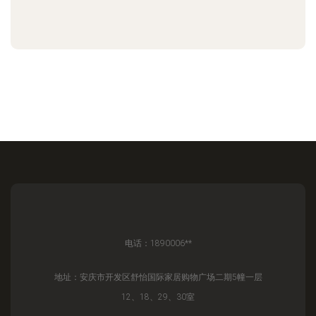
电话：1890006**
地址：安庆市开发区舒怡国际家居购物广场二期5幢一层
12、18、29、30室